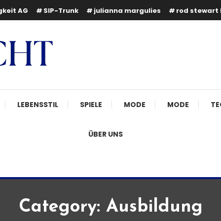
gkeit AG
SIP-Trunk
julianna margulies
rod stewart 
LEBENSSTIL
SPIELE
MODE
MODE
TE
ÜBER UNS
Category:
Ausbildung