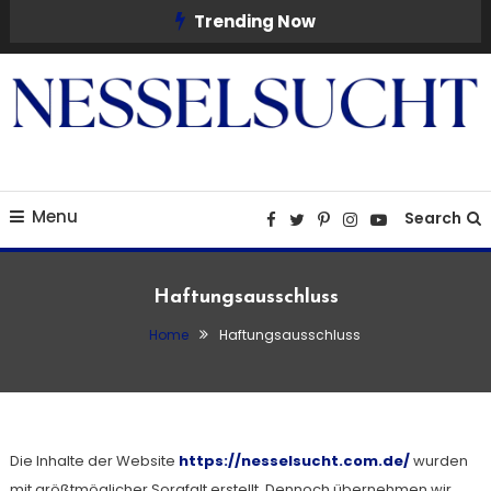
Skip
Trending Now
To
Content
Nesselsucht
Menu
Search
Haftungsausschluss
Home
Haftungsausschluss
Die Inhalte der Website
https://nesselsucht.com.de/
wurden
mit größtmöglicher Sorgfalt erstellt. Dennoch übernehmen wir